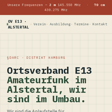
Unsere Frequenzen —
2 m
145.550 MHz
·
70 cm
430.275 MHz
OV E13 ·
Verein
Ausbildung
Termine
Kontakt
ALSTERTAL
DARC · DISTRIKT HAMBURG
Ortsverband E13
Amateurfunk im
Alstertal, wir
sind im Umbau.
Wir sind die Anlaufstelle für