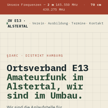
Unsere Frequenzen —
2 m
145.550 MHz
·
70 cm
430.275 MHz
OV E13 ·
Verein
Ausbildung
Termine
Kontakt
ALSTERTAL
DARC · DISTRIKT HAMBURG
Ortsverband E13
Amateurfunk im
Alstertal, wir
sind im Umbau.
Wir sind die Anlaufstelle für