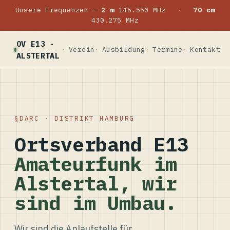
Unsere Frequenzen —
2 m
145.550 MHz
·
70 cm
430.275 MHz
OV E13 ·
Verein
Ausbildung
Termine
Kontakt
ALSTERTAL
DARC · DISTRIKT HAMBURG
Ortsverband E13
Amateurfunk im
Alstertal, wir
sind im Umbau.
Wir sind die Anlaufstelle für