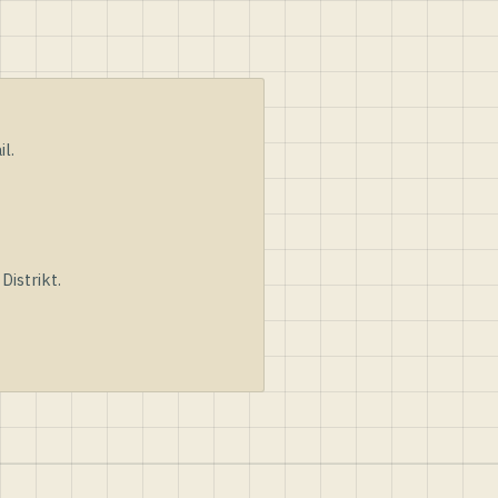
l.
istrikt.