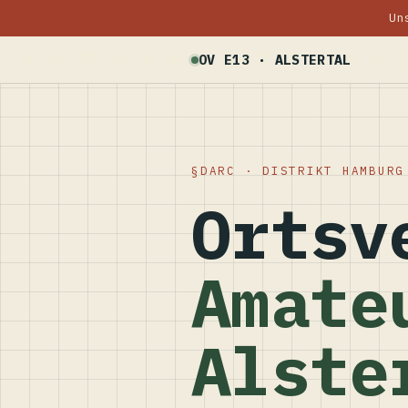
Un
OV E13 · ALSTERTAL
DARC · DISTRIKT HAMBURG
Ortsv
Amate
Alste