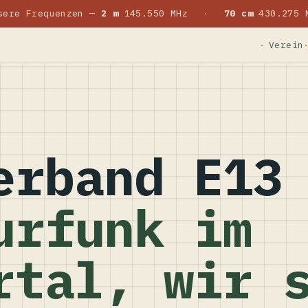
sere Frequenzen —
2 m
145.550 MHz
·
70 cm
430.275 
Verein
erband E13
urfunk im
rtal, wir 