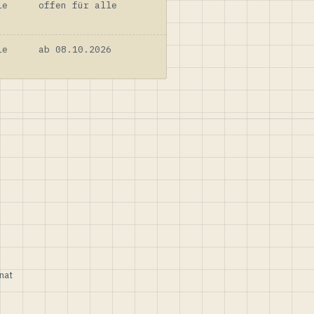
le
offen für alle
le
ab 08.10.2026
nat