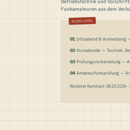
Betriebstechnik und Vorschrift
Funkamateuren aus dem Verb
01
Infoabend & Anmeldung — 
02
Kursabende — Technik, Bet
03
Prüfungsvorbereitung — Al
04
Amateurfunkprüfung — Anme
Nächster Kursstart: 08.10.2026 ·