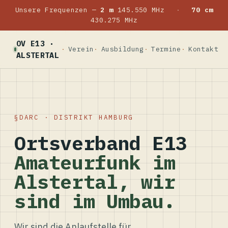
Unsere Frequenzen —
2 m
145.550 MHz
·
70 cm
430.275 MHz
OV E13 ·
Verein
Ausbildung
Termine
Kontakt
ALSTERTAL
DARC · DISTRIKT HAMBURG
Ortsverband E13
Amateurfunk im
Alstertal, wir
sind im Umbau.
Wir sind die Anlaufstelle für