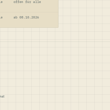
le
offen für alle
le
ab 08.10.2026
nat