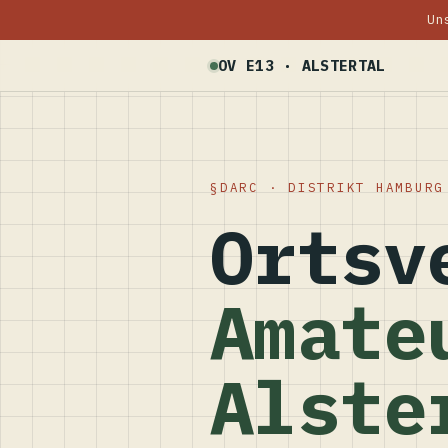
Un
OV E13 · ALSTERTAL
DARC · DISTRIKT HAMBURG
Ortsv
Amate
Alste