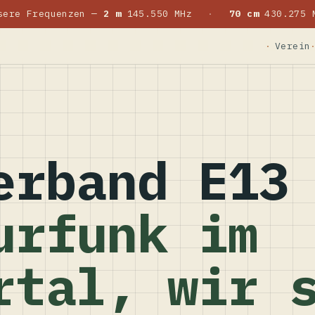
sere Frequenzen —
2 m
145.550 MHz
·
70 cm
430.275 
Verein
erband E13
urfunk im
rtal, wir 