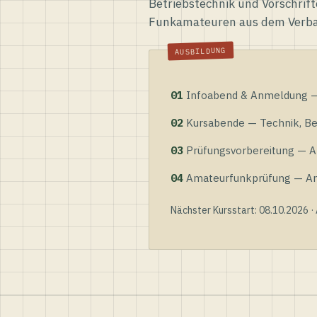
Betriebstechnik und Vorschrift
Funkamateuren aus dem Verb
01
Infoabend & Anmeldung — 
02
Kursabende — Technik, Bet
03
Prüfungsvorbereitung — Al
04
Amateurfunkprüfung — Anme
Nächster Kursstart: 08.10.2026 ·