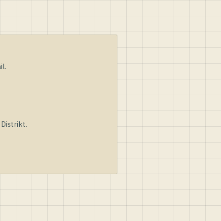
l.
istrikt.