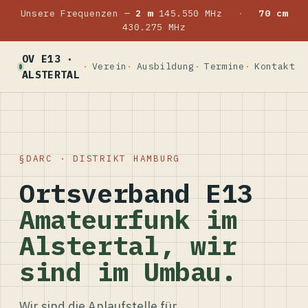
Unsere Frequenzen —
2 m
145.550 MHz
·
70 cm
430.275 MHz
OV E13 ·
Verein
Ausbildung
Termine
Kontakt
ALSTERTAL
DARC · DISTRIKT HAMBURG
Ortsverband E13
Amateurfunk im
Alstertal, wir
sind im Umbau.
Wir sind die Anlaufstelle für