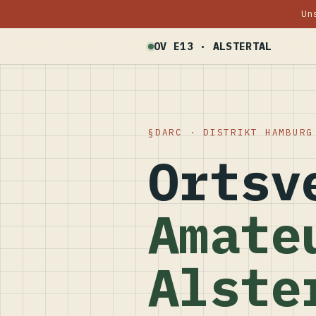
Un
OV E13 · ALSTERTAL
DARC · DISTRIKT HAMBURG
Ortsv
Amate
Alste