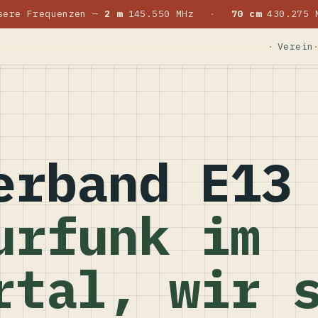
sere Frequenzen —
2 m
145.550 MHz
·
70 cm
430.275 
Verein
erband E13
urfunk im
rtal, wir 