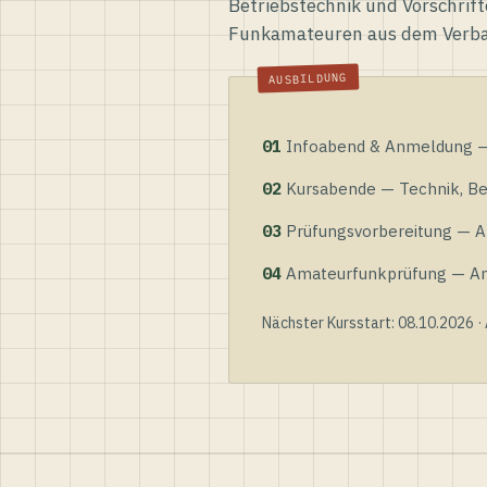
Betriebstechnik und Vorschrift
Funkamateuren aus dem Verb
01
Infoabend & Anmeldung — 
02
Kursabende — Technik, Bet
03
Prüfungsvorbereitung — Al
04
Amateurfunkprüfung — Anme
Nächster Kursstart: 08.10.2026 ·