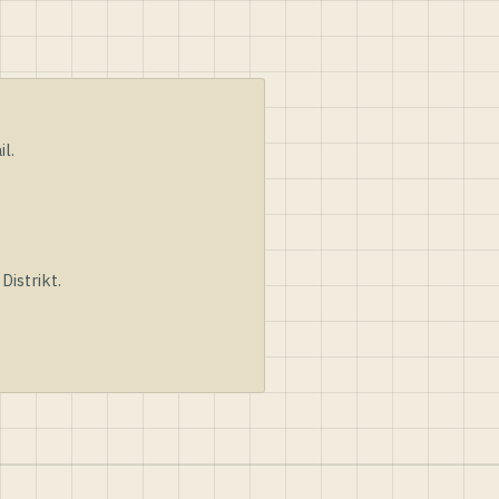
l.
istrikt.