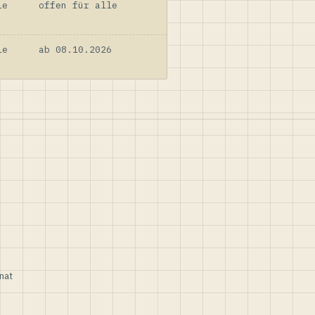
le
offen für alle
le
ab 08.10.2026
nat