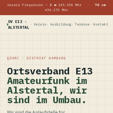
Unsere Frequenzen —
2 m
145.550 MHz
·
70 cm
430.275 MHz
OV E13 ·
Verein
Ausbildung
Termine
Kontakt
ALSTERTAL
DARC · DISTRIKT HAMBURG
Ortsverband E13
Amateurfunk im
Alstertal, wir
sind im Umbau.
Wir sind die Anlaufstelle für