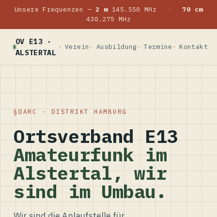
Unsere Frequenzen —
2 m
145.550 MHz
·
70 cm
430.275 MHz
OV E13 ·
Verein
Ausbildung
Termine
Kontakt
ALSTERTAL
DARC · DISTRIKT HAMBURG
Ortsverband E13
Amateurfunk im
Alstertal, wir
sind im Umbau.
Wir sind die Anlaufstelle für