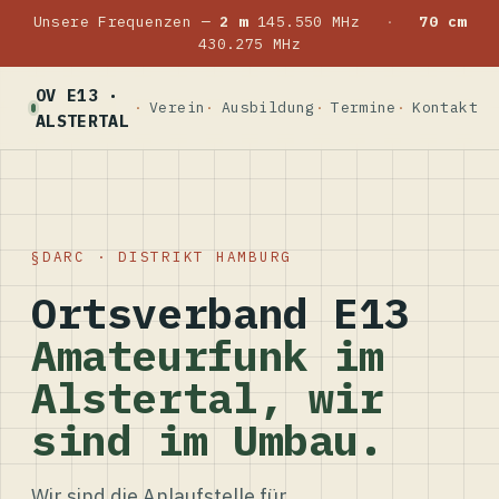
Unsere Frequenzen —
2 m
145.550 MHz
·
70 cm
430.275 MHz
OV E13 ·
Verein
Ausbildung
Termine
Kontakt
ALSTERTAL
DARC · DISTRIKT HAMBURG
Ortsverband E13
Amateurfunk im
Alstertal, wir
sind im Umbau.
Wir sind die Anlaufstelle für