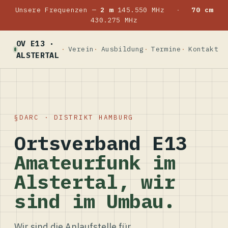
Unsere Frequenzen —
2 m
145.550 MHz
·
70 cm
430.275 MHz
OV E13 ·
Verein
Ausbildung
Termine
Kontakt
ALSTERTAL
DARC · DISTRIKT HAMBURG
Ortsverband E13
Amateurfunk im
Alstertal, wir
sind im Umbau.
Wir sind die Anlaufstelle für