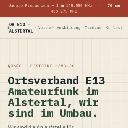
Unsere Frequenzen —
2 m
145.550 MHz
·
70 cm
430.275 MHz
OV E13 ·
Verein
Ausbildung
Termine
Kontakt
ALSTERTAL
DARC · DISTRIKT HAMBURG
Ortsverband E13
Amateurfunk im
Alstertal, wir
sind im Umbau.
Wir sind die Anlaufstelle für