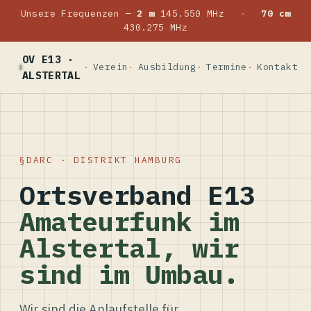
Unsere Frequenzen —
2 m
145.550 MHz
·
70 cm
430.275 MHz
OV E13 ·
Verein
Ausbildung
Termine
Kontakt
ALSTERTAL
DARC · DISTRIKT HAMBURG
Ortsverband E13
Amateurfunk im
Alstertal, wir
sind im Umbau.
Wir sind die Anlaufstelle für