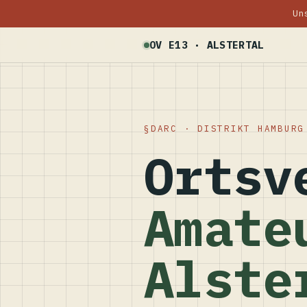
Un
OV E13 · ALSTERTAL
DARC · DISTRIKT HAMBURG
Ortsv
Amate
Alste