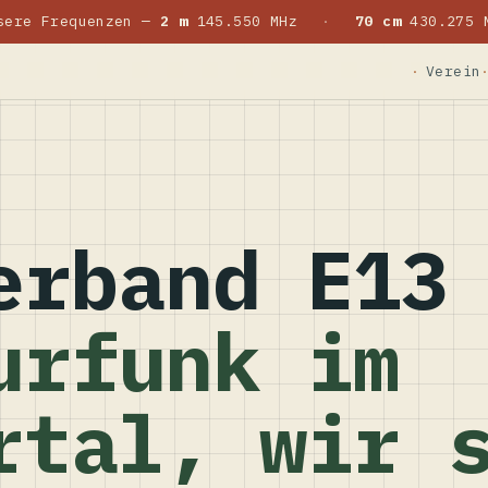
sere Frequenzen —
2 m
145.550 MHz
·
70 cm
430.275 
Verein
erband E13
urfunk im
rtal, wir 