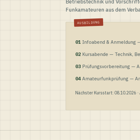
Betriebstechnik und Vorschrift
Funkamateuren aus dem Verb
01
Infoabend & Anmeldung — 
02
Kursabende — Technik, Bet
03
Prüfungsvorbereitung — Al
04
Amateurfunkprüfung — Anme
Nächster Kursstart: 08.10.2026 ·