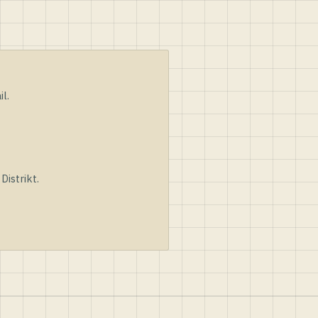
l.
istrikt.