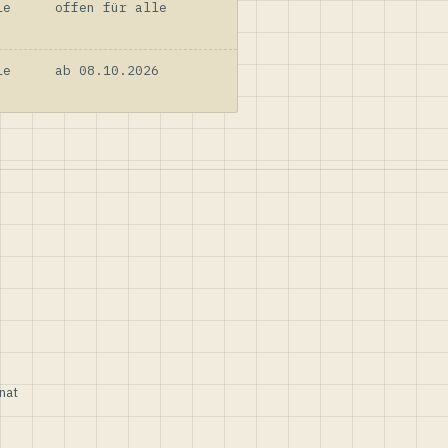
le
offen für alle
le
ab 08.10.2026
nat