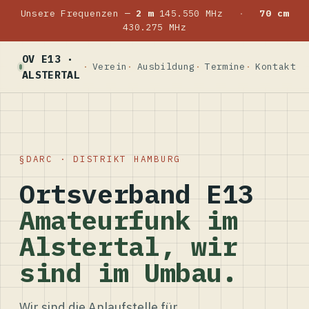
Unsere Frequenzen —
2 m
145.550 MHz
·
70 cm
430.275 MHz
OV E13 ·
Verein
Ausbildung
Termine
Kontakt
ALSTERTAL
DARC · DISTRIKT HAMBURG
Ortsverband E13
Amateurfunk im
Alstertal, wir
sind im Umbau.
Wir sind die Anlaufstelle für