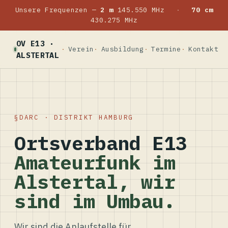
Unsere Frequenzen —
2 m
145.550 MHz
·
70 cm
430.275 MHz
OV E13 ·
Verein
Ausbildung
Termine
Kontakt
ALSTERTAL
DARC · DISTRIKT HAMBURG
Ortsverband E13
Amateurfunk im
Alstertal, wir
sind im Umbau.
Wir sind die Anlaufstelle für