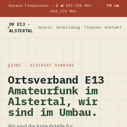
Unsere Frequenzen —
2 m
145.550 MHz
·
70 cm
430.275 MHz
OV E13 ·
Verein
Ausbildung
Termine
Kontakt
ALSTERTAL
DARC · DISTRIKT HAMBURG
Ortsverband E13
Amateurfunk im
Alstertal, wir
sind im Umbau.
Wir sind die Anlaufstelle für