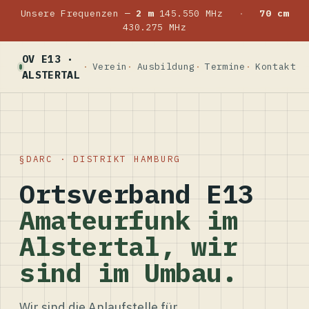
Unsere Frequenzen —
2 m
145.550 MHz
·
70 cm
430.275 MHz
OV E13 ·
Verein
Ausbildung
Termine
Kontakt
ALSTERTAL
DARC · DISTRIKT HAMBURG
Ortsverband E13
Amateurfunk im
Alstertal, wir
sind im Umbau.
Wir sind die Anlaufstelle für