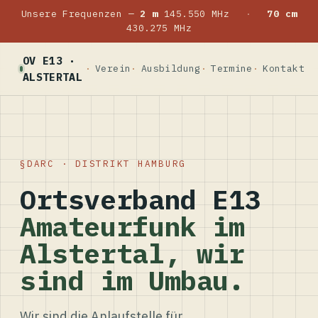
Unsere Frequenzen —
2 m
145.550 MHz
·
70 cm
430.275 MHz
OV E13 ·
Verein
Ausbildung
Termine
Kontakt
ALSTERTAL
DARC · DISTRIKT HAMBURG
Ortsverband E13
Amateurfunk im
Alstertal, wir
sind im Umbau.
Wir sind die Anlaufstelle für