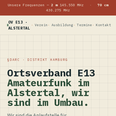
Unsere Frequenzen —
2 m
145.550 MHz
·
70 cm
430.275 MHz
OV E13 ·
Verein
Ausbildung
Termine
Kontakt
ALSTERTAL
DARC · DISTRIKT HAMBURG
Ortsverband E13
Amateurfunk im
Alstertal, wir
sind im Umbau.
Wir sind die Anlaufstelle für