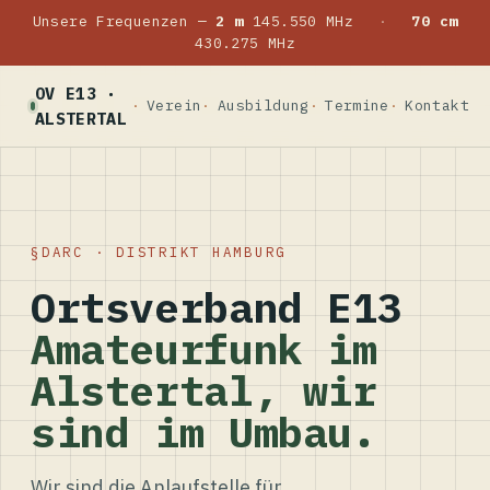
Unsere Frequenzen —
2 m
145.550 MHz
·
70 cm
430.275 MHz
OV E13 ·
Verein
Ausbildung
Termine
Kontakt
ALSTERTAL
DARC · DISTRIKT HAMBURG
Ortsverband E13
Amateurfunk im
Alstertal, wir
sind im Umbau.
Wir sind die Anlaufstelle für