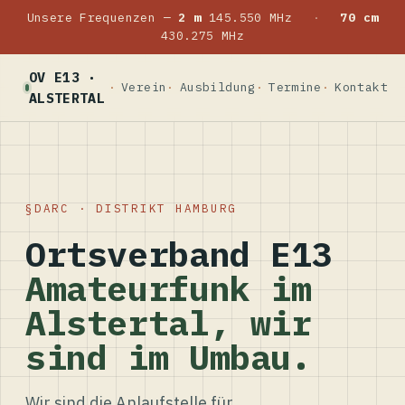
Unsere Frequenzen —
2 m
145.550 MHz
·
70 cm
430.275 MHz
OV E13 ·
Verein
Ausbildung
Termine
Kontakt
ALSTERTAL
DARC · DISTRIKT HAMBURG
Ortsverband E13
Amateurfunk im
Alstertal, wir
sind im Umbau.
Wir sind die Anlaufstelle für