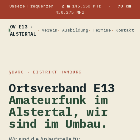
Unsere Frequenzen —
2 m
145.550 MHz
·
70 cm
430.275 MHz
OV E13 ·
Verein
Ausbildung
Termine
Kontakt
ALSTERTAL
DARC · DISTRIKT HAMBURG
Ortsverband E13
Amateurfunk im
Alstertal, wir
sind im Umbau.
Wir sind die Anlaufstelle für