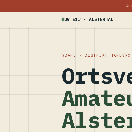
Un
OV E13 · ALSTERTAL
DARC · DISTRIKT HAMBURG
Ortsv
Amate
Alste