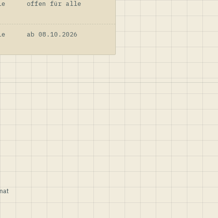
le
offen für alle
le
ab 08.10.2026
nat