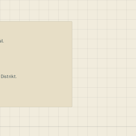
l.
istrikt.