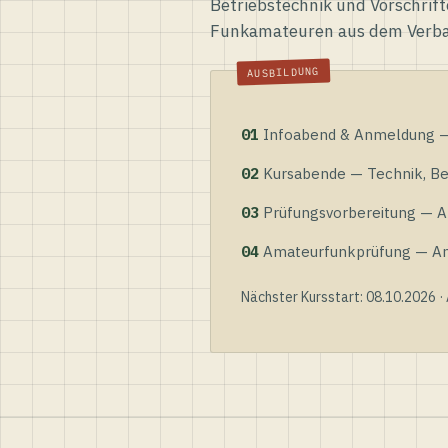
Betriebstechnik und Vorschrift
Funkamateuren aus dem Verb
01
Infoabend & Anmeldung — 
02
Kursabende — Technik, Bet
03
Prüfungsvorbereitung — Al
04
Amateurfunkprüfung — Anme
Nächster Kursstart: 08.10.2026 ·