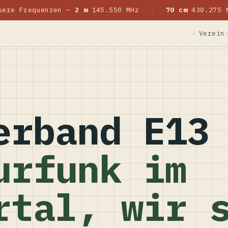
sere Frequenzen —
2 m
145.550 MHz
·
70 cm
430.275 
Verein
erband E13
urfunk im
rtal, wir 