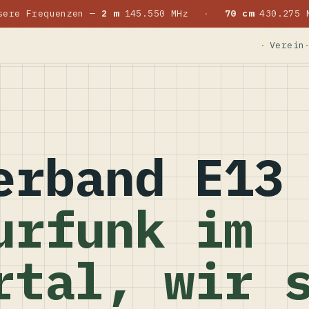
sere Frequenzen —
2 m
145.550 MHz
·
70 cm
430.275 
Verein
erband E13
urfunk im
rtal, wir 