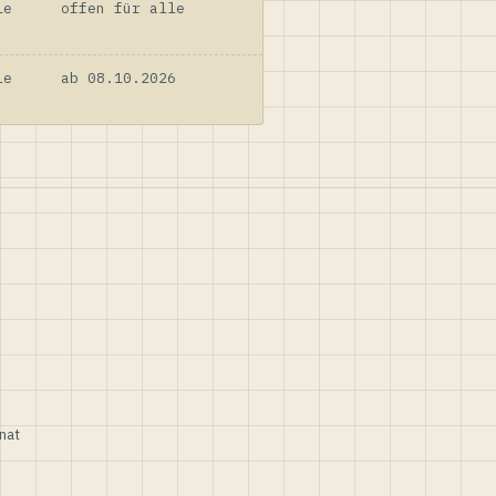
le
offen für alle
le
ab 08.10.2026
nat