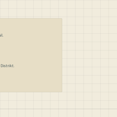
l.
istrikt.