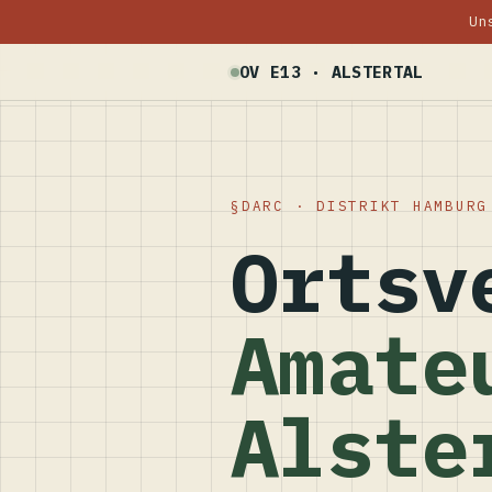
Un
OV E13 · ALSTERTAL
DARC · DISTRIKT HAMBURG
Ortsv
Amate
Alste