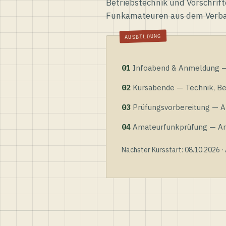
Betriebstechnik und Vorschrift
Funkamateuren aus dem Verb
01
Infoabend & Anmeldung — 
02
Kursabende — Technik, Bet
03
Prüfungsvorbereitung — Al
04
Amateurfunkprüfung — Anme
Nächster Kursstart: 08.10.2026 ·