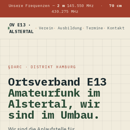
Unsere Frequenzen —
2 m
145.550 MHz
·
70 cm
430.275 MHz
OV E13 ·
Verein
Ausbildung
Termine
Kontakt
ALSTERTAL
DARC · DISTRIKT HAMBURG
Ortsverband E13
Amateurfunk im
Alstertal, wir
sind im Umbau.
Wir sind die Anlaufstelle für