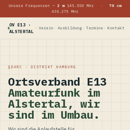
Unsere Frequenzen —
2 m
145.550 MHz
·
70 cm
430.275 MHz
OV E13 ·
Verein
Ausbildung
Termine
Kontakt
ALSTERTAL
DARC · DISTRIKT HAMBURG
Ortsverband E13
Amateurfunk im
Alstertal, wir
sind im Umbau.
Wir sind die Anlaufstelle für