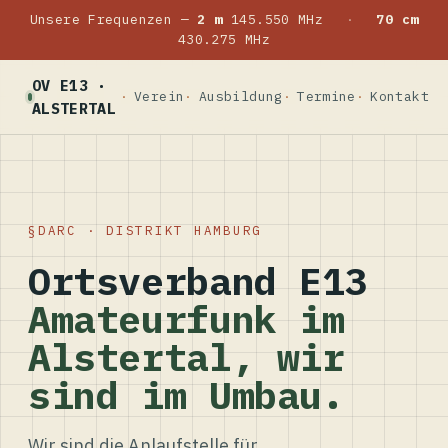
Unsere Frequenzen —
2 m
145.550 MHz
·
70 cm
430.275 MHz
OV E13 ·
Verein
Ausbildung
Termine
Kontakt
ALSTERTAL
DARC · DISTRIKT HAMBURG
Ortsverband E13
Amateurfunk im
Alstertal, wir
sind im Umbau.
Wir sind die Anlaufstelle für