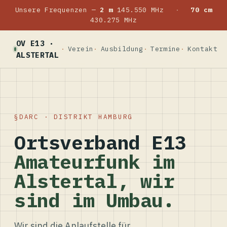
Unsere Frequenzen —
2 m
145.550 MHz
·
70 cm
430.275 MHz
OV E13 ·
Verein
Ausbildung
Termine
Kontakt
ALSTERTAL
DARC · DISTRIKT HAMBURG
Ortsverband E13
Amateurfunk im
Alstertal, wir
sind im Umbau.
Wir sind die Anlaufstelle für