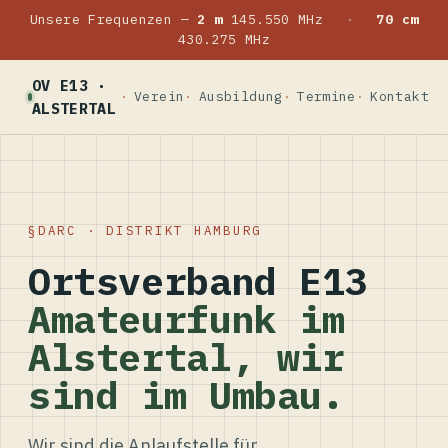
Unsere Frequenzen —
2 m
145.550 MHz
·
70 cm
430.275 MHz
OV E13 ·
Verein
Ausbildung
Termine
Kontakt
ALSTERTAL
DARC · DISTRIKT HAMBURG
Ortsverband E13
Amateurfunk im
Alstertal, wir
sind im Umbau.
Wir sind die Anlaufstelle für