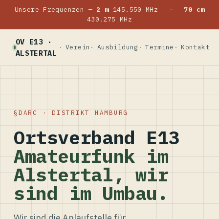
Unsere Frequenzen —
2 m
145.550 MHz
·
70 cm
430.275 MHz
OV E13 ·
Verein
Ausbildung
Termine
Kontakt
ALSTERTAL
DARC · DISTRIKT HAMBURG
Ortsverband E13
Amateurfunk im
Alstertal, wir
sind im Umbau.
Wir sind die Anlaufstelle für