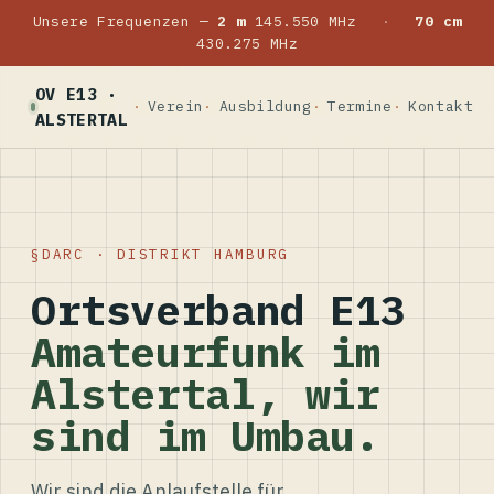
Unsere Frequenzen —
2 m
145.550 MHz
·
70 cm
430.275 MHz
OV E13 ·
Verein
Ausbildung
Termine
Kontakt
ALSTERTAL
DARC · DISTRIKT HAMBURG
Ortsverband E13
Amateurfunk im
Alstertal, wir
sind im Umbau.
Wir sind die Anlaufstelle für