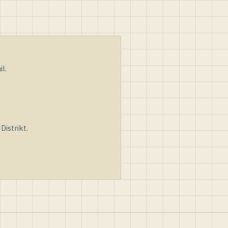
l.
istrikt.