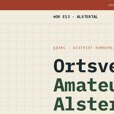
Un
OV E13 · ALSTERTAL
DARC · DISTRIKT HAMBURG
Ortsv
Amate
Alste