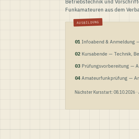
Betriebstechnik und Vorschrift
Funkamateuren aus dem Verb
01
Infoabend & Anmeldung — 
02
Kursabende — Technik, Bet
03
Prüfungsvorbereitung — Al
04
Amateurfunkprüfung — Anme
Nächster Kursstart: 08.10.2026 ·