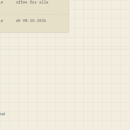
le
offen für alle
le
ab 08.10.2026
nat