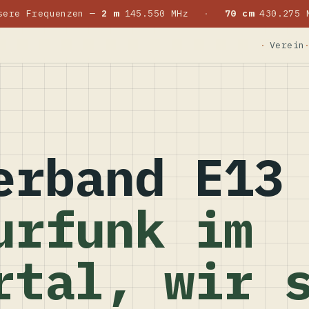
sere Frequenzen —
2 m
145.550 MHz
·
70 cm
430.275 
Verein
erband E13
urfunk im
rtal, wir 