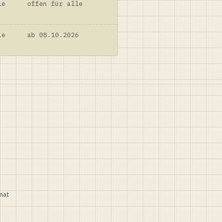
le
offen für alle
le
ab 08.10.2026
nat