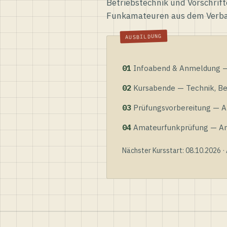
Betriebstechnik und Vorschrift
Funkamateuren aus dem Verb
01
Infoabend & Anmeldung — 
02
Kursabende — Technik, Bet
03
Prüfungsvorbereitung — Al
04
Amateurfunkprüfung — Anme
Nächster Kursstart: 08.10.2026 ·