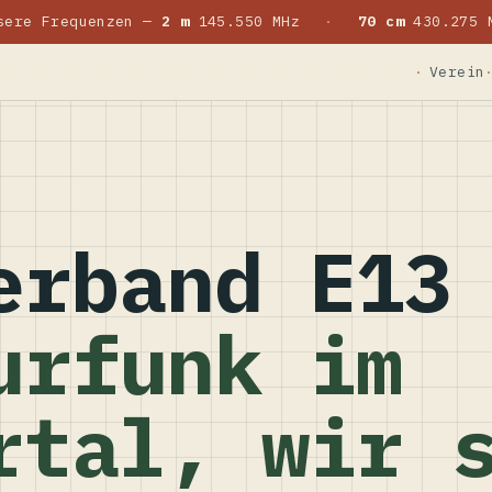
sere Frequenzen —
2 m
145.550 MHz
·
70 cm
430.275 
Verein
erband E13
urfunk im
rtal, wir 