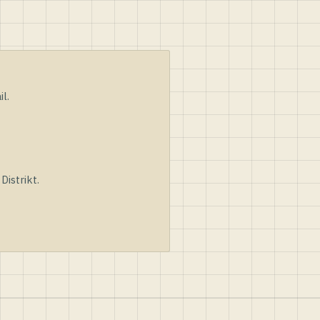
l.
istrikt.