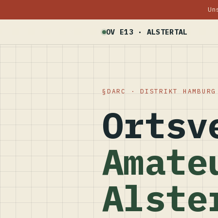
Un
OV E13 · ALSTERTAL
DARC · DISTRIKT HAMBURG
Ortsv
Amate
Alste