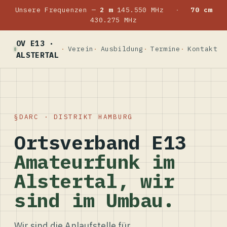
Unsere Frequenzen —
2 m
145.550 MHz
·
70 cm
430.275 MHz
OV E13 ·
Verein
Ausbildung
Termine
Kontakt
ALSTERTAL
DARC · DISTRIKT HAMBURG
Ortsverband E13
Amateurfunk im
Alstertal, wir
sind im Umbau.
Wir sind die Anlaufstelle für