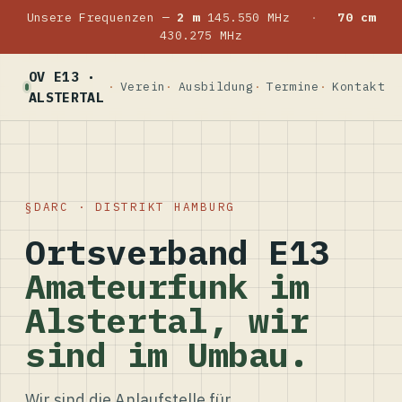
Unsere Frequenzen —
2 m
145.550 MHz
·
70 cm
430.275 MHz
OV E13 ·
Verein
Ausbildung
Termine
Kontakt
ALSTERTAL
DARC · DISTRIKT HAMBURG
Ortsverband E13
Amateurfunk im
Alstertal, wir
sind im Umbau.
Wir sind die Anlaufstelle für