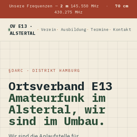
Unsere Frequenzen —
2 m
145.550 MHz
·
70 cm
430.275 MHz
OV E13 ·
Verein
Ausbildung
Termine
Kontakt
ALSTERTAL
DARC · DISTRIKT HAMBURG
Ortsverband E13
Amateurfunk im
Alstertal, wir
sind im Umbau.
Wir sind die Anlaufstelle für