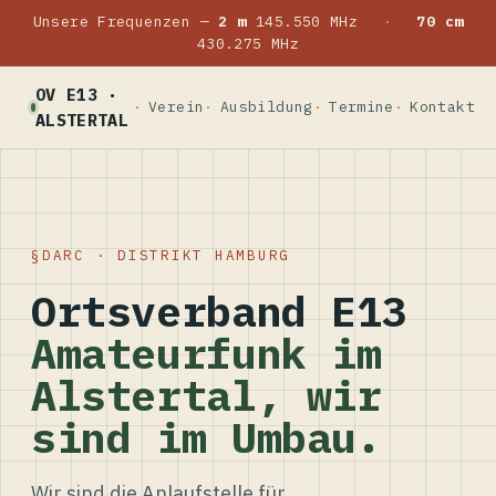
Unsere Frequenzen —
2 m
145.550 MHz
·
70 cm
430.275 MHz
OV E13 ·
Verein
Ausbildung
Termine
Kontakt
ALSTERTAL
DARC · DISTRIKT HAMBURG
Ortsverband E13
Amateurfunk im
Alstertal, wir
sind im Umbau.
Wir sind die Anlaufstelle für