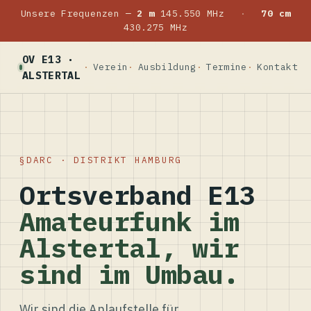
Unsere Frequenzen —
2 m
145.550 MHz
·
70 cm
430.275 MHz
OV E13 ·
Verein
Ausbildung
Termine
Kontakt
ALSTERTAL
DARC · DISTRIKT HAMBURG
Ortsverband E13
Amateurfunk im
Alstertal, wir
sind im Umbau.
Wir sind die Anlaufstelle für