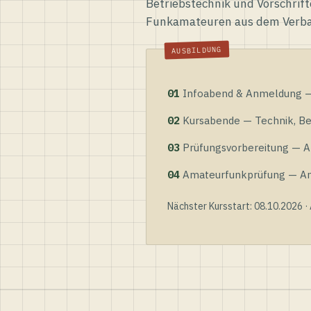
Betriebstechnik und Vorschrift
Funkamateuren aus dem Verb
01
Infoabend & Anmeldung — 
02
Kursabende — Technik, Bet
03
Prüfungsvorbereitung — Al
04
Amateurfunkprüfung — Anme
Nächster Kursstart: 08.10.2026 ·