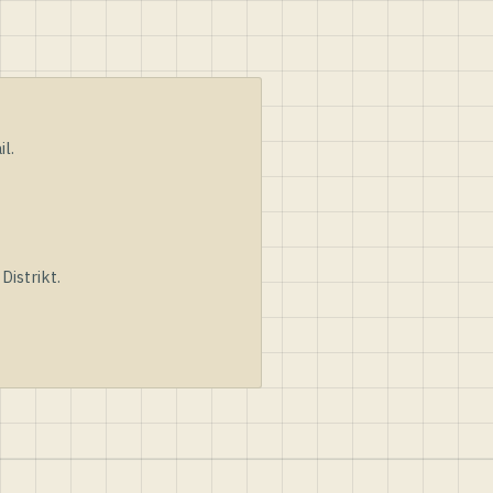
l.
istrikt.