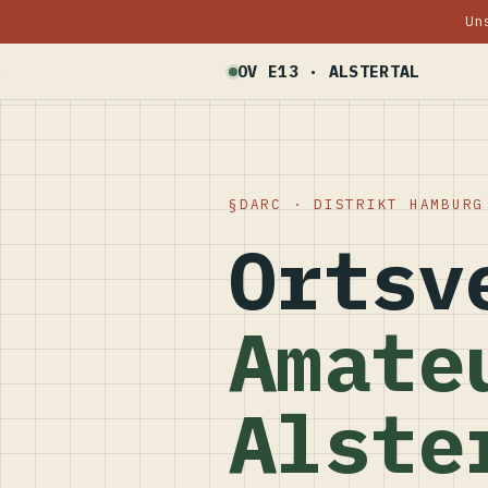
Un
OV E13 · ALSTERTAL
DARC · DISTRIKT HAMBURG
Ortsv
Amate
Alste