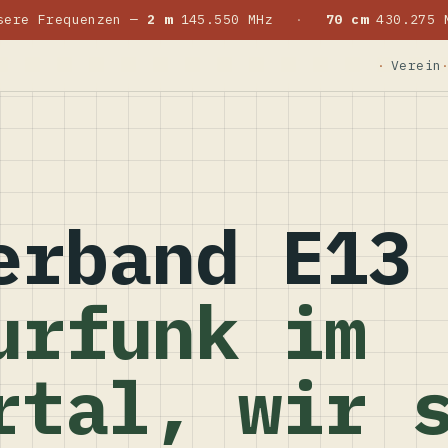
sere Frequenzen —
2 m
145.550 MHz
·
70 cm
430.275 
Verein
erband E13
urfunk im
rtal, wir 