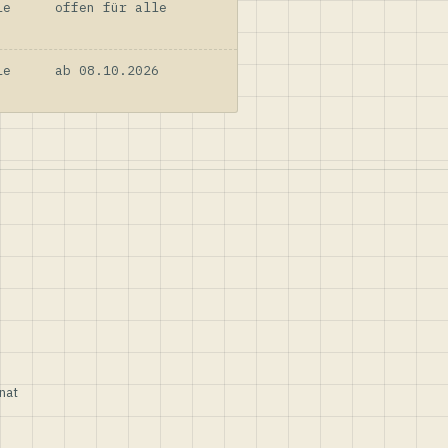
le
offen für alle
le
ab 08.10.2026
nat