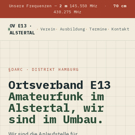
Unsere Frequenzen —
2 m
145.550 MHz
·
70 cm
430.275 MHz
OV E13 ·
Verein
Ausbildung
Termine
Kontakt
ALSTERTAL
DARC · DISTRIKT HAMBURG
Ortsverband E13
Amateurfunk im
Alstertal, wir
sind im Umbau.
Wir sind die Anlaufstelle für