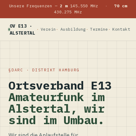
Unsere Frequenzen —
2 m
145.550 MHz
·
70 cm
430.275 MHz
OV E13 ·
Verein
Ausbildung
Termine
Kontakt
ALSTERTAL
DARC · DISTRIKT HAMBURG
Ortsverband E13
Amateurfunk im
Alstertal, wir
sind im Umbau.
Wir sind die Anlaufstelle für