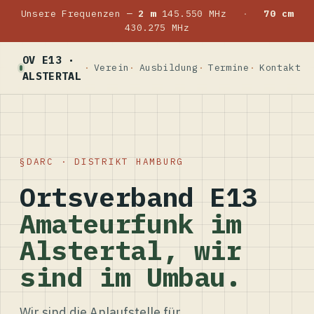
Unsere Frequenzen —
2 m
145.550 MHz
·
70 cm
430.275 MHz
OV E13 ·
Verein
Ausbildung
Termine
Kontakt
ALSTERTAL
DARC · DISTRIKT HAMBURG
Ortsverband E13
Amateurfunk im
Alstertal, wir
sind im Umbau.
Wir sind die Anlaufstelle für