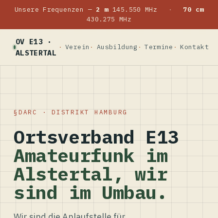
Unsere Frequenzen —
2 m
145.550 MHz
·
70 cm
430.275 MHz
OV E13 ·
Verein
Ausbildung
Termine
Kontakt
ALSTERTAL
DARC · DISTRIKT HAMBURG
Ortsverband E13
Amateurfunk im
Alstertal, wir
sind im Umbau.
Wir sind die Anlaufstelle für