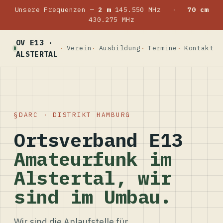
Unsere Frequenzen —
2 m
145.550 MHz
·
70 cm
430.275 MHz
OV E13 ·
Verein
Ausbildung
Termine
Kontakt
ALSTERTAL
DARC · DISTRIKT HAMBURG
Ortsverband E13
Amateurfunk im
Alstertal, wir
sind im Umbau.
Wir sind die Anlaufstelle für