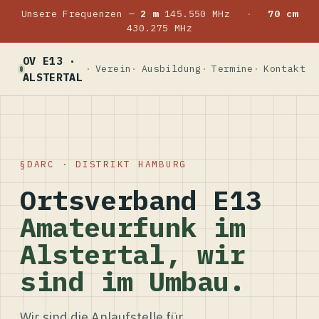
Unsere Frequenzen —
2 m
145.550 MHz
·
70 cm
430.275 MHz
OV E13 ·
Verein
Ausbildung
Termine
Kontakt
ALSTERTAL
DARC · DISTRIKT HAMBURG
Ortsverband E13
Amateurfunk im
Alstertal, wir
sind im Umbau.
Wir sind die Anlaufstelle für