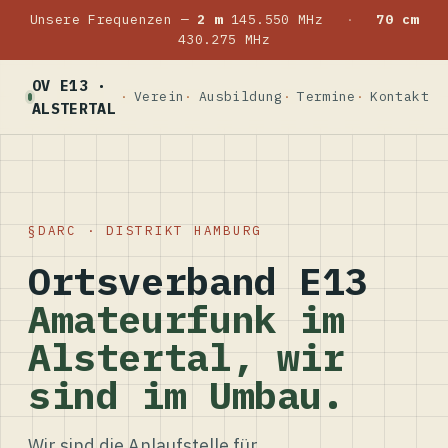
Unsere Frequenzen —
2 m
145.550 MHz
·
70 cm
430.275 MHz
OV E13 ·
Verein
Ausbildung
Termine
Kontakt
ALSTERTAL
DARC · DISTRIKT HAMBURG
Ortsverband E13
Amateurfunk im
Alstertal, wir
sind im Umbau.
Wir sind die Anlaufstelle für