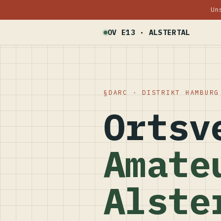
Un
OV E13 · ALSTERTAL
DARC · DISTRIKT HAMBURG
Ortsv
Amate
Alste