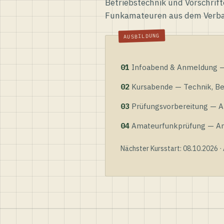
Betriebstechnik und Vorschrift
Funkamateuren aus dem Verb
01
Infoabend & Anmeldung — 
02
Kursabende — Technik, Bet
03
Prüfungsvorbereitung — Al
04
Amateurfunkprüfung — Anme
Nächster Kursstart: 08.10.2026 ·