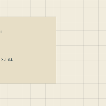
l.
istrikt.