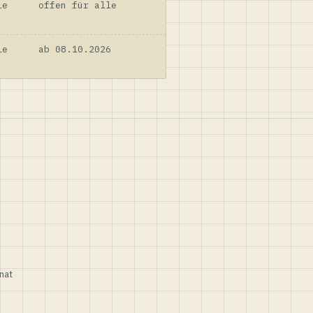
le
offen für alle
le
ab 08.10.2026
nat