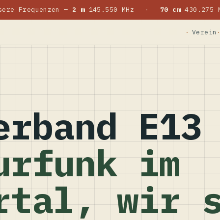
sere Frequenzen —
2 m
145.550 MHz
·
70 cm
430.275 
Verein
erband E13
urfunk im
rtal, wir 