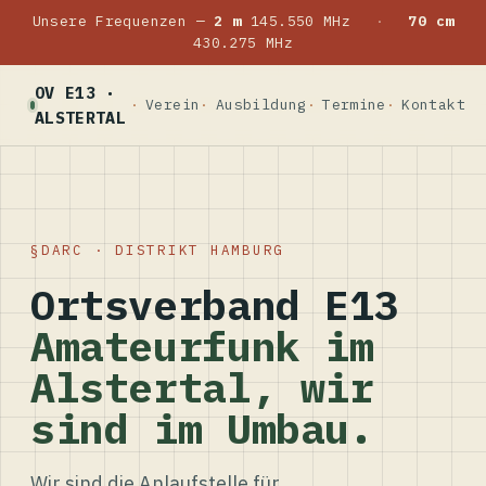
Unsere Frequenzen —
2 m
145.550 MHz
·
70 cm
430.275 MHz
OV E13 ·
Verein
Ausbildung
Termine
Kontakt
ALSTERTAL
DARC · DISTRIKT HAMBURG
Ortsverband E13
Amateurfunk im
Alstertal, wir
sind im Umbau.
Wir sind die Anlaufstelle für